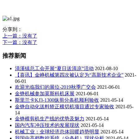
分享到：
上一篇
：没有了
下一篇
：没有了
推荐新闻
清溪镇总工会开展“夏日送清凉”活动
2021-08-10
【喜讯】金峥机械第四次被认定为“高新技术企业”
2021-
06-01
欢迎光临我们的展位-2019秋季广交会
2021-06-01
金铮机械参加莫斯科机床展
2021-06-01
斯里兰卡KJ3-1300纵剪分条机顺利验收
2021-05-14
金铮自动化送料矫正横切机项目通过专家验收
2021-05-
14
金铮横剪机生产线的优势及魅力
2021-05-14
国内汽车冲压技术的发展现状
2021-05-14
机械工业：全球经济总体回暖趋势明显
2021-05-14
我国中高档数控系统（分条机）现状分析
2021-05-14